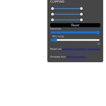
CLIPPING
X
Y
Z
Reset
Basemap
Vert. exag.
5×
Model van
Databank Ondergrond Vlaanderen
Gemaakt door
Bedrock.engineer